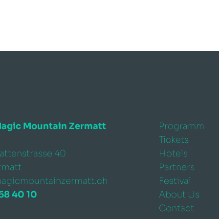
Magic Mountain Zermatt
Programm
Tickets
ttenstrasse 40
Hotels
rmatt
Partners
agicmountainzermatt.ch
Festival
68 40 10
About Us
Contact