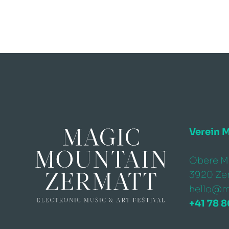
Verein 
Obere Ma
3920 Ze
hello@m
+41 78 8