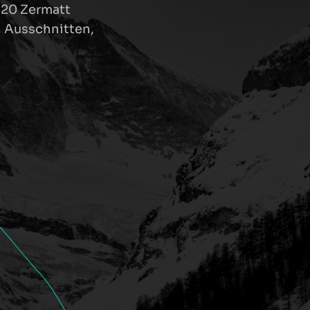
920 Zermatt
n Ausschnitten,